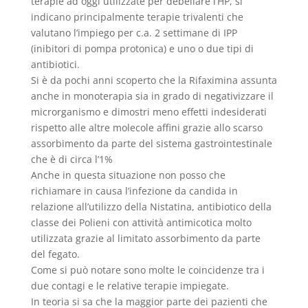
terapie ad oggi utilizzate per debellare l’HP, si
indicano principalmente terapie trivalenti che
valutano l’impiego per c.a. 2 settimane di IPP
(inibitori di pompa protonica) e uno o due tipi di
antibiotici.
Si è da pochi anni scoperto che la Rifaximina assunta
anche in monoterapia sia in grado di negativizzare il
microrganismo e dimostri meno effetti indesiderati
rispetto alle altre molecole affini grazie allo scarso
assorbimento da parte del sistema gastrointestinale
che è di circa l’1%
Anche in questa situazione non posso che
richiamare in causa l’infezione da candida in
relazione all’utilizzo della Nistatina, antibiotico della
classe dei Polieni con attività antimicotica molto
utilizzata grazie al limitato assorbimento da parte
del fegato.
Come si può notare sono molte le coincidenze tra i
due contagi e le relative terapie impiegate.
In teoria si sa che la maggior parte dei pazienti che