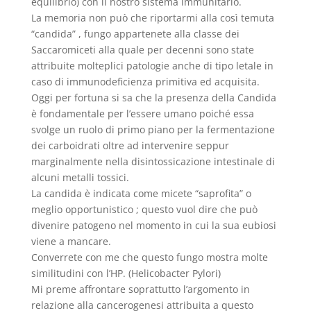
equilibrio) con il nostro sistema immunitario.
La memoria non può che riportarmi alla così temuta
“candida” , fungo appartenete alla classe dei
Saccaromiceti alla quale per decenni sono state
attribuite molteplici patologie anche di tipo letale in
caso di immunodeficienza primitiva ed acquisita.
Oggi per fortuna si sa che la presenza della Candida
è fondamentale per l’essere umano poiché essa
svolge un ruolo di primo piano per la fermentazione
dei carboidrati oltre ad intervenire seppur
marginalmente nella disintossicazione intestinale di
alcuni metalli tossici.
La candida è indicata come micete “saprofita” o
meglio opportunistico ; questo vuol dire che può
divenire patogeno nel momento in cui la sua eubiosi
viene a mancare.
Converrete con me che questo fungo mostra molte
similitudini con l’HP. (Helicobacter Pylori)
Mi preme affrontare soprattutto l’argomento in
relazione alla cancerogenesi attribuita a questo