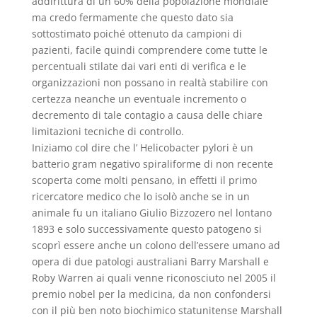
addirittura di un 60% della popolazione mondiale
ma credo fermamente che questo dato sia
sottostimato poiché ottenuto da campioni di
pazienti, facile quindi comprendere come tutte le
percentuali stilate dai vari enti di verifica e le
organizzazioni non possano in realtà stabilire con
certezza neanche un eventuale incremento o
decremento di tale contagio a causa delle chiare
limitazioni tecniche di controllo.
Iniziamo col dire che l’ Helicobacter pylori è un
batterio gram negativo spiraliforme di non recente
scoperta come molti pensano, in effetti il primo
ricercatore medico che lo isolò anche se in un
animale fu un italiano Giulio Bizzozero nel lontano
1893 e solo successivamente questo patogeno si
scoprì essere anche un colono dell’essere umano ad
opera di due patologi australiani Barry Marshall e
Roby Warren ai quali venne riconosciuto nel 2005 il
premio nobel per la medicina, da non confondersi
con il più ben noto biochimico statunitense Marshall