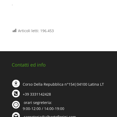
.
Articoli letti:
196.453
Contatti ed info
Corso Della Repubblica n°154|04100 Latina LT
+39 3331142428
orari segreteria:
9:00-12:00 / 14:00-19:00
segreteria@albertofiorini.com