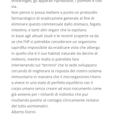
orofaringeo, gli apparati riproduttivi, i polmoni e così
via.
Non penso si possa mettere a punto un protocollo
farmacologico di eradicazione generale al fine di
eliminare questo commensale dallo stomaco, fegato,
intestino, e tanti altri organi che lo ospitano
In base agli attuali studi e le recenti scoperte va da
se che l’HP si potrebbe considerare un organismo
saprofita impossibile da eradicare visto che alberga
in quello che è il suo habitat naturale da decine di
millenni, mentre molto si potrebbe fare
intervenendo sul “terreno” che lo vede svilupparsi
cercando di migliorare la risposta del nostro sistema
immunitario in maniera che il microrganismo ritorni
a vivere in uno stato di perfetto equilibrio con il
corpo umano senza creare ad esso nocumento come
già avviene per i miliardi di individui che pur
risultando positivi al contagio clinicamente restano
del tutto asintomatici.
Alberto Fiorini